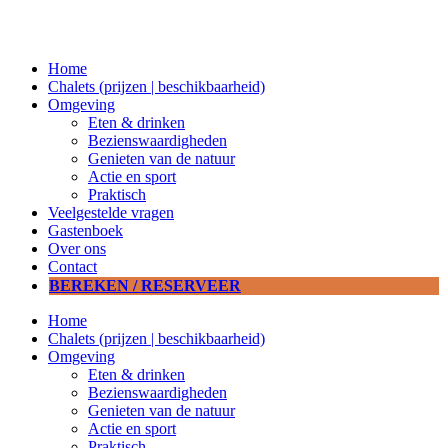
Ga
naar
de
Home
inhoud
Chalets (prijzen | beschikbaarheid)
Omgeving
Eten & drinken
Bezienswaardigheden
Genieten van de natuur
Actie en sport
Praktisch
Veelgestelde vragen
Gastenboek
Over ons
Contact
BEREKEN / RESERVEER
Home
Chalets (prijzen | beschikbaarheid)
Omgeving
Eten & drinken
Bezienswaardigheden
Genieten van de natuur
Actie en sport
Praktisch